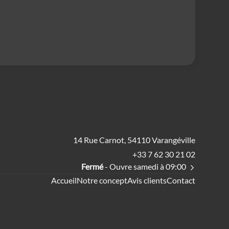
14 Rue Carnot, 54110 Varangéville
+33 7 62 30 21 02
Fermé
- Ouvre samedi à 09:00
Accueil
Notre concept
Avis clients
Contact